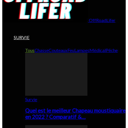
OffRoadLifer
SURVIE
Tous
Chasse
Couteaux
Feu
Lampes
Médical
Pêche
Survie
Quel est le meilleur Chapeau moustiquaire
en 2022 ? Comparatif &…