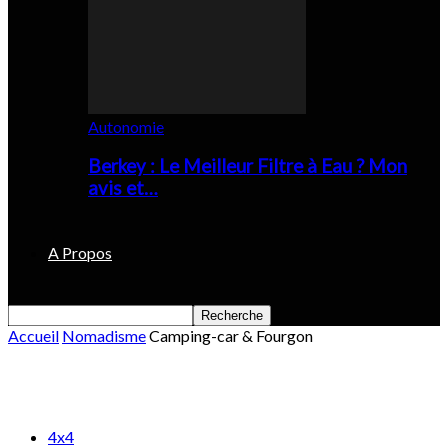
Autonomie
Berkey : Le Meilleur Filtre à Eau ? Mon
avis et…
A Propos
Accueil
Nomadisme
Camping-car & Fourgon
Camping-car & Fourgon
4x4