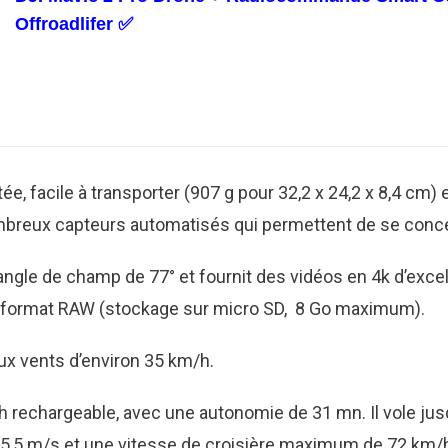
Offroadlifer ✅
e, facile à transporter (907 g pour 32,2 x 24,2 x 8,4 cm) et
breux capteurs automatisés qui permettent de se concen
ngle de champ de 77° et fournit des vidéos en 4k d’excel
n format RAW (stockage sur micro SD, 8 Go maximum).
 aux vents d’environ 35 km/h.
h rechargeable, avec une autonomie de 31 mn. Il vole jus
5,5 m/s et une vitesse de croisière maximum de 72 km/