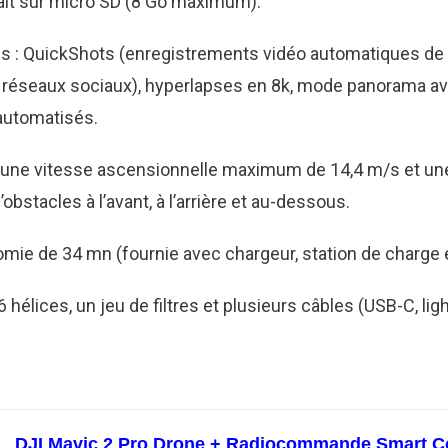
fait sur micro SD (8 Go maximum).
es : QuickShots (enregistrements vidéo automatiques de q
 réseaux sociaux), hyperlapses en 8k, mode panorama ava
automatisés.
vec une vitesse ascensionnelle maximum de 14,4 m/s et un
obstacles à l’avant, à l’arrière et au-dessous.
mie de 34 mn (fournie avec chargeur, station de charge e
 hélices, un jeu de filtres et plusieurs câbles (USB-C, lig
DJI Mavic 2 Pro Drone + Radiocommande Smart Contr