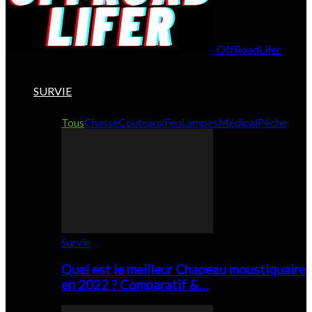
OffRoadLifer
SURVIE
Tous
Chasse
Couteaux
Feu
Lampes
Médical
Pêche
Survie
Quel est le meilleur Chapeau moustiquaire
en 2022 ? Comparatif &…