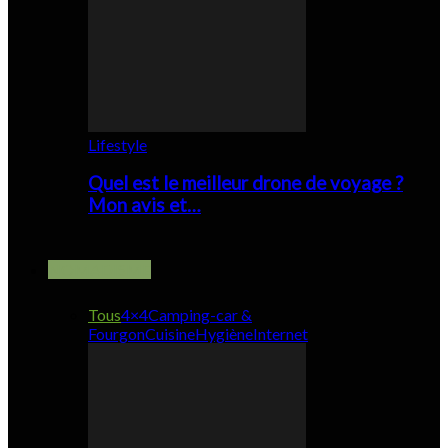
Lifestyle
Quel est le meilleur drone de voyage ?
Mon avis et…
NOMADISME
Tous
4×4
Camping-car &
Fourgon
Cuisine
Hygiène
Internet