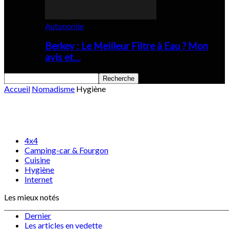
Autonomie
Berkey : Le Meilleur Filtre à Eau ? Mon
avis et…
Accueil
Nomadisme
Hygiène
Hygiène
4x4
Camping-car & Fourgon
Cuisine
Hygiène
Internet
Les mieux notés
Dernier
Les articles en vedette