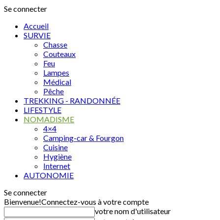
Se connecter
Accueil
SURVIE
Chasse
Couteaux
Feu
Lampes
Médical
Pêche
TREKKING - RANDONNÉE
LIFESTYLE
NOMADISME
4×4
Camping-car & Fourgon
Cuisine
Hygiène
Internet
AUTONOMIE
Se connecter
Bienvenue!
Connectez-vous à votre compte
votre nom d'utilisateur