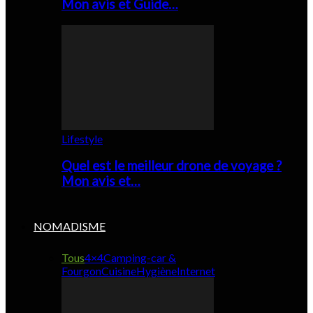
Mon avis et Guide…
Lifestyle
Quel est le meilleur drone de voyage ?
Mon avis et…
NOMADISME
Tous
4×4
Camping-car &
Fourgon
Cuisine
Hygiène
Internet