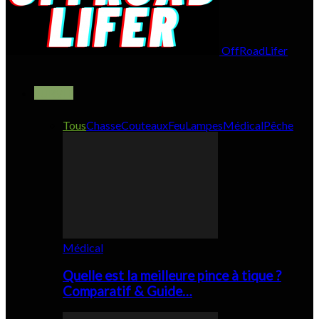
OffRoadLifer
SURVIE
Tous
Chasse
Couteaux
Feu
Lampes
Médical
Pêche
Médical
Quelle est la meilleure pince à tique ?
Comparatif & Guide…