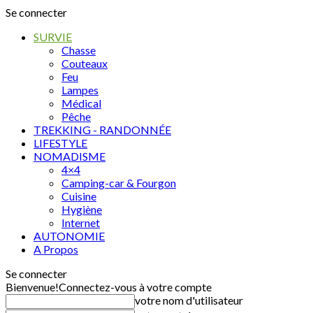
Se connecter
SURVIE
Chasse
Couteaux
Feu
Lampes
Médical
Pêche
TREKKING - RANDONNÉE
LIFESTYLE
NOMADISME
4×4
Camping-car & Fourgon
Cuisine
Hygiène
Internet
AUTONOMIE
A Propos
Se connecter
Bienvenue!
Connectez-vous à votre compte
votre nom d'utilisateur