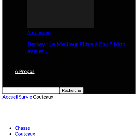
Autonomie
Berkey : Le Meilleur Filtre à Eau ? Mon
avis et…
A Propos
Accueil
Survie
Couteaux
Couteaux
Chasse
Couteaux