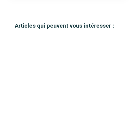
Articles qui peuvent vous intéresser :
Lyophilisé : Quel est le meilleur repas ?