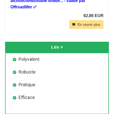
alcool/combustible solide... - Validé par
Offroadlifer ✅
62,86 EUR
En savoir plus
Les +
Polyvalent
Robuste
Pratique
Efficace