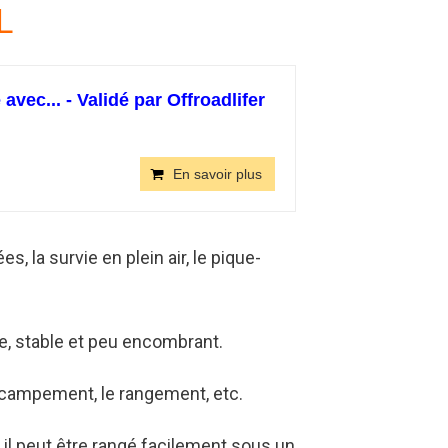
L
vec... - Validé par Offroadlifer
En savoir plus
, la survie en plein air, le pique-
ide, stable et peu encombrant.
le campement, le rangement, etc.
 il peut être rangé facilement sous un